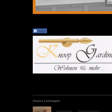
Besuchen Sie Materialo und gestalten Sie Ihr Zuhause !
Knoop Gardinen, Wohnen & mehr ... hier au
Teilen
Lassen Sie sich inspirieren und gemeinsam neue Ideen der Raum
Stimmungsvolle gestaltete Räume, ein Ambiente zum Verlieben.
Ein Zuhause ganz nach Ihren Vorstellungen. Vor Ort berate ich S
Wohlfühlräume
werden können.
Unsere Leistungen
Hier finden Sie einen kleinen Überblick über 
Innenausbau
und
Raumausstattung
. Alles wa