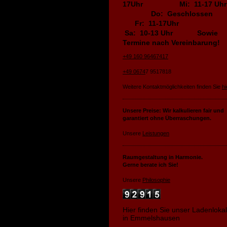
17Uhr Mi: 11-17 Uh
Do: Geschlosse
Fr: 11-17Uhr
Sa: 10-13 Uhr Sowie
Termine nach Vereinbarung!
+49 160 96467417
+49 0674
7 9517818
Weitere Kontaktmöglichkeiten finden Sie
hi
Unsere Preise: Wir kalkulieren fair und
garantiert ohne Überraschungen.
Unsere
Leistungen
Raumgestaltung in Harmonie.
Gerne berate ich Sie!
Unsere
Philosophie
Hier finden Sie unser Ladenlokal
in Emmelshausen