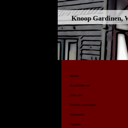
Knoop Gardinen, Wo
Home
So arbeiten wir
Über uns
Unsere Leistungen
Showroom
Tapeten