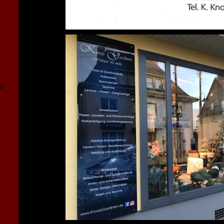
r
n
er
.