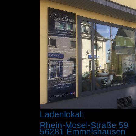
Ladenlokal;
Rhein-Mosel-Straße 59
56281 Emmelshausen