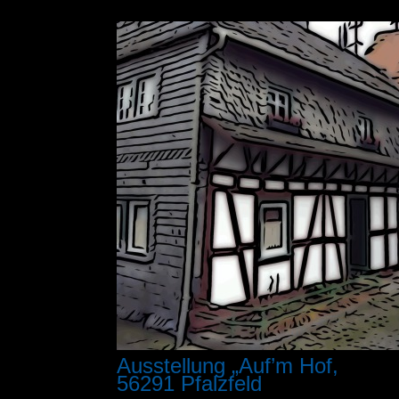
Ausstellung „Auf’m Hof, R
56291 Pfalzfeld